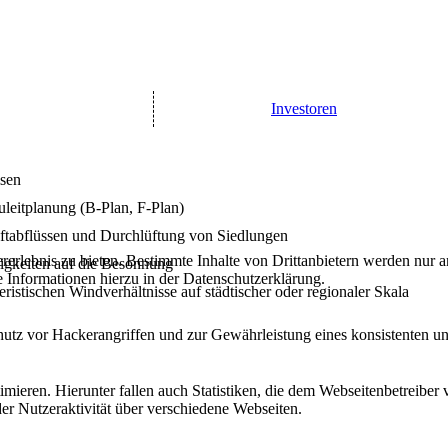
Investoren
isen
leitplanung (B-Plan, F-Plan)
ftabflüssen und Durchlüftung von Siedlungen
lebnis zu bieten. Bestimmte Inhalte von Drittanbietern werden nur ang
igkeiten auf die Besonnung
e Informationen hierzu in der Datenschutzerklärung.
ristischen Windverhältnisse auf städtischer oder regionaler Skala
utz vor Hackerangriffen und zur Gewährleistung eines konsistenten un
ieren. Hierunter fallen auch Statistiken, die dem Webseitenbetreiber v
r Nutzeraktivität über verschiedene Webseiten.