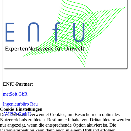
ENfU-Partner:
metSoft GbR
Ingenieurbüro Rau
Cookie-Einstellungen
AVISO GmbH
Diese Webseite verwendet Cookies, um Besuchern ein optimales
Nutzererlebnis zu bieten. Bestimmte Inhalte von Drittanbietern werden
nur angezeigt, wenn die entsprechende Option aktiviert ist. Die
Datenverarbeitung kann dann auch in einem Drittland erfolgen.