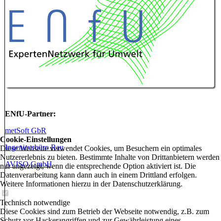
ENfU-Partner:
metSoft GbR
Cookie-Einstellungen
Ingenieurbüro Rau
Diese Webseite verwendet Cookies, um Besuchern ein optimales
Nutzererlebnis zu bieten. Bestimmte Inhalte von Drittanbietern werden
AVISO GmbH
nur angezeigt, wenn die entsprechende Option aktiviert ist. Die
Datenverarbeitung kann dann auch in einem Drittland erfolgen.
Weitere Informationen hierzu in der Datenschutzerklärung.
Technisch notwendige
Diese Cookies sind zum Betrieb der Webseite notwendig, z.B. zum
-
Schutz vor Hackerangriffen und zur Gewährleistung eines